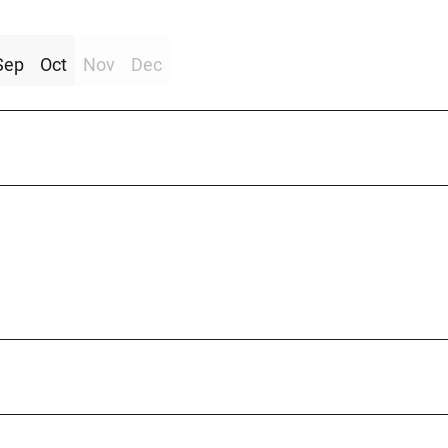
Sep
Oct
Nov
Dec