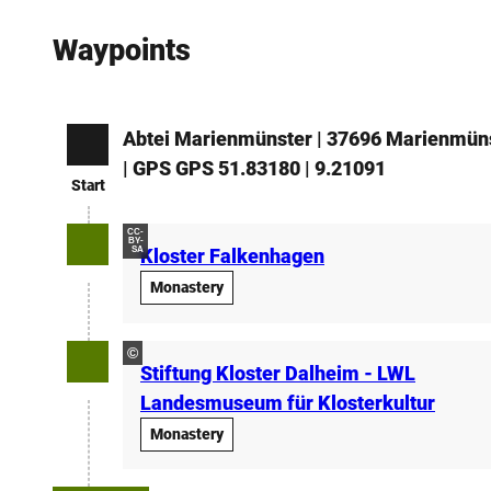
Waypoints
Abtei Marienmünster | 37696 Marienmün
Start
| GPS GPS 51.83180 | 9.21091
Start
CC-
BY-
SA
Kloster Falkenhagen
Monastery
©
Stiftung Kloster Dalheim - LWL
Landesmuseum für Klosterkultur
Monastery