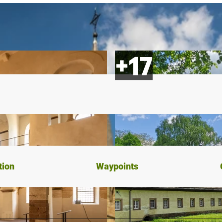
tion
Waypoints