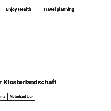
Enjoy Health
Travel planning
S
Bookma
Se
list
h
a
r
e
r Klosterlandschaft
ama
Motorised tour