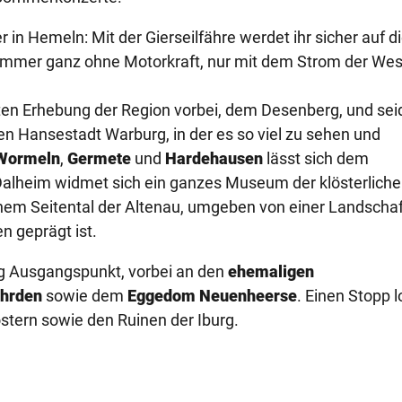
r in Hemeln: Mit der Gierseilfähre werdet ihr sicher auf d
 immer ganz ohne Motorkraft, nur mit dem Strom der We
sten Erhebung der Region vorbei, dem Desenberg, und sei
lten Hansestadt Warburg, in der es so viel zu sehen und
Wormeln
,
Germete
und
Hardehausen
lässt sich dem
 Dalheim widmet sich ein ganzes Museum der klösterlich
inem Seitental der Altenau, umgeben von einer Landschaft
 geprägt ist.
ung Ausgangspunkt, vorbei an den
ehemaligen
hrden
sowie dem
Eggedom Neuenheerse
. Einen Stopp l
östern sowie den Ruinen der Iburg.