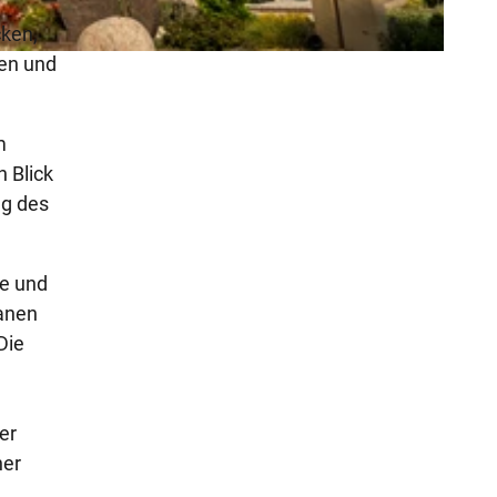
cken,
nen und
m
 Blick
ng des
re und
lanen
Die
er
her