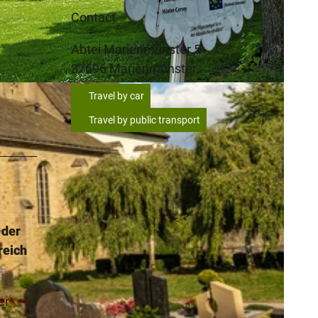
Contact
Abtei Marienmünster 5
37696
Marienmünster
Travel by car
Travel by public transport
 der
reich
er