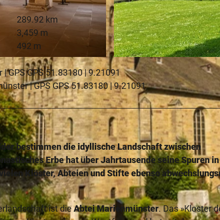
289.92 km
3,459 m
492 m
© Kulturland Kreis Höxter, Katja Krajewski |
CC-BY-SA
r | GPS GPS 51.83180 | 9.21091
münster | GPS GPS 51.83180 | 9.21091
elder bestimmen die idyllische Landschaft zwischen
nastisches Erbe hat über Jahrtausende seine Spuren in
 vielen Klöster, Abteien und Stifte ebenso abwechslungs
erlandschaft ist die
Abtei Marienmünster
. Das »Kloster d