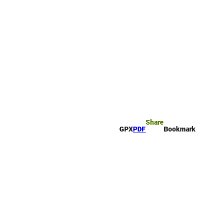
rk
arch
Share
GPX
PDF
Bookmark