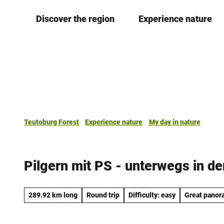
T
Discover the region
Experience nature
o
c
o
n
t
e
n
t
Teutoburg Forest
Experience nature
My day in nature
Pilgern mit PS - unterwegs in de
289.92 km long
Round trip
Difficulty: easy
Great panor