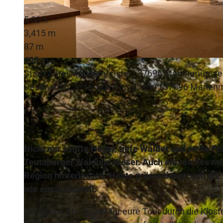
5:00 h
3,415 m
87 m
405 m
© Teutoburger Wald Tourismus, D. Ketz |
CC-BY-SA
Start: Abtei Marienmünster | 37696 Marienmünste
Destination: Abtei Marienmünster | 37696 Marien
Nicht nur sanfte Hügel, tiefe Wälder und weite F
Teutoburger Waldund Weser. Auch ein reiches mo
Region hinterlassen. Heute präsentieren sich die
wie eindrucksvoll.
Der ideale Startpunkt für eure Tour durch die Klost