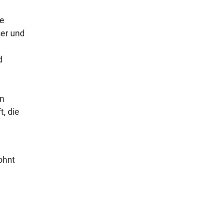
ie
ser und
d
en
, die
ohnt