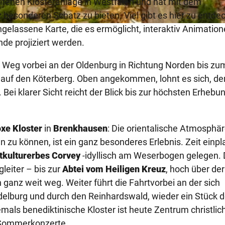
altenen Klosteranlage in Westfalen und hat mit dem
sonderen Schatz zu bieten. Viel gibt es hier zu entde
eingelassene Karte, die es ermöglicht, interaktiv Animatio
de projiziert werden.
 Weg vorbei an der Oldenburg in Richtung Norden bis zu
auf den Köterberg. Oben angekommen, lohnt es sich, den
Bei klarer Sicht reicht der Blick bis zur höchsten Erhebu
xe Kloster
in
Brenkhausen
: Die orientalische Atmosphä
 zu können, ist ein ganz besonderes Erlebnis. Zeit einp
kulturerbes Corvey
-idyllisch am Weserbogen gelegen. 
leiter – bis zur
Abtei vom Heiligen Kreuz
, hoch über der
h ganz weit weg. Weiter führt die Fahrtvorbei an der sich
elburg und durch den Reinhardswald, wieder ein Stück d
mals benediktinische Kloster ist heute Zentrum christlic
r Sommerkonzerte.