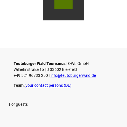
© Te
© Te
© Te
h
utob
utob
utob
a
urger
urger
urger
Wald
Wald
Wald
u
Touri
Touri
Touri
smus
smus
smus
s
/ D. K
/ D. K
/ M. R
etz
etz
othbr
e
ust
n
Teutoburger Wald Tourismus
| ­OWL GmbH
Wilhelmstraße 1b | ­D 33602 Bielefeld
+49 521 96733 250 |
­info@teutoburgerwald.de
Team:
your contact persons (DE)
For guests