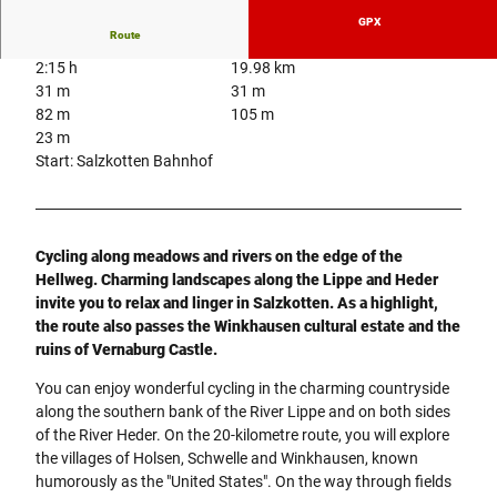
GPX
Route
2:15 h
19.98 km
31 m
31 m
82 m
105 m
23 m
Start: Salzkotten Bahnhof
Cycling along meadows and rivers on the edge of the
Hellweg. Charming landscapes along the Lippe and Heder
invite you to relax and linger in Salzkotten. As a highlight,
the route also passes the Winkhausen cultural estate and the
ruins of Vernaburg Castle.
You can enjoy wonderful cycling in the charming countryside
along the southern bank of the River Lippe and on both sides
of the River Heder. On the 20-kilometre route, you will explore
the villages of Holsen, Schwelle and Winkhausen, known
humorously as the "United States". On the way through fields