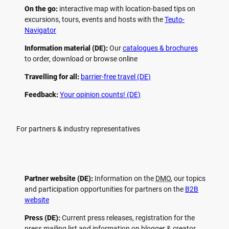
On the go:
interactive map with location-based tips on
excursions, tours, events and hosts with the
Teuto-
Navigator
Information material (DE):
Our
catalogues & brochures
to order, download or browse online
Travelling for all:
barrier-free travel (DE)
Feedback:
Your opinion counts! (DE)
For partners & industry representatives
Partner website (DE):
Information on the
DMO
, our topics
and participation opportunities for partners on the
B2B
website
Press (DE):
Current press releases, registration for the
press mailing list and information on blogger & creator